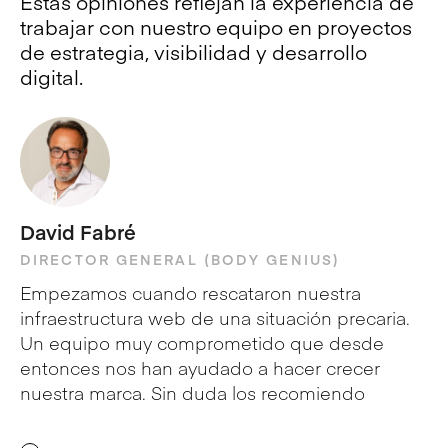
Estas opiniones reflejan la experiencia de
trabajar con nuestro equipo en proyectos
de estrategia, visibilidad y desarrollo
digital.
David Fabré
J
DIRECTOR GENERAL (BODY GENIUS)
R
AU
Empezamos cuando rescataron nuestra
¡N
infraestructura web de una situación precaria.
su
Un equipo muy comprometido que desde
se
entonces nos han ayudado a hacer crecer
da
nuestra marca. Sin duda los recomiendo