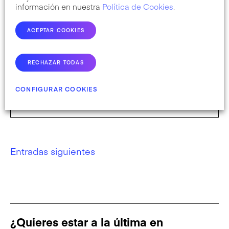
información en nuestra
Política de Cookies
.
Modo pánico activado: El
botón «Actualiza ahora» en
ACEPTAR COOKIES
WordPress
El botón que desata el caos. Claves para
RECHAZAR TODAS
enfrentarte al botón ‘Actualizar ahora’ de
Wordpress.
CONFIGURAR COOKIES
Navegación
Entradas siguientes
de
entradas
¿Quieres estar a la última en