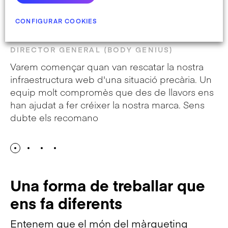
CONFIGURAR COOKIES
David Fabré
F
DIRECTOR GENERAL (BODY GENIUS)
C
Varem començar quan van rescatar la nostra
Se
infraestructura web d'una situació precària. Un
me
equip molt compromès que des de llavors ens
tr
han ajudat a fer créixer la nostra marca. Sens
se
dubte els recomano
le
Una forma de treballar que
ens fa diferents
Entenem que el món del màrqueting