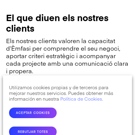
El que diuen els nostres
clients
Els nostres clients valoren la capacitat
d’Èmfasi per comprendre el seu negoci,
aportar criteri estratègic i acompanyar
cada projecte amb una comunicació clara
i propera.
Aquestes opinions reflecteixen
Utilizamos cookies propias y de terceros para
mejorar nuestros servicios. Puedes obtener más
l’experiència de treballar amb el nostre
información en nuestra
Política de Cookies
.
equip en projectes d’estratègia, visibilitat i
desenvolupament digital.
ACEPTAR COOKIES
REBUTJAR TOTES