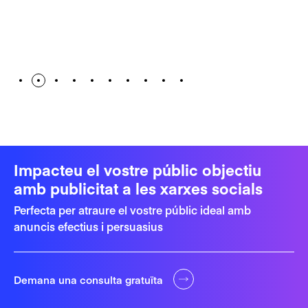
Impacteu el vostre públic objectiu
amb publicitat a les xarxes socials
Perfecta per atraure el vostre públic ideal amb
anuncis efectius i persuasius
Demana una consulta gratuïta